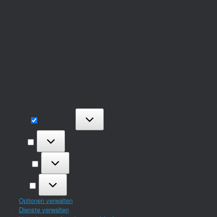
Um dir ein optimales Erlebnis zu bieten, verwenden wir Technologien wie Co
oder eindeutige IDs auf dieser Website verarbeiten. Wenn du deine Zustimmu
Funktional
Funktional
Immer aktiv
Vorlieben
Vorlieben
Statistiken
Statistiken
Marketing
Marketing
Optionen verwalten
Dienste verwalten