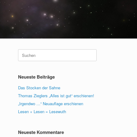
Suche
nach:
Neueste Beiträge
Das Stocken der Sahne
Thomas Zieglers „Alles ist gut“ erschienen!
„Irgendwo …“ Neuauflage erschienen
Lesen + Lesen = Lesewuth
Neueste Kommentare