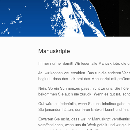
Manuskripte
Immer nur her damit! Wir lesen alle Manuskripte, die u
Ja, wir können viel erzählen. Das tun die anderen Verla
beginnt, dass das Lektorat das Manuskript mit große
Nein. So ein Schmonzes passt nicht zu uns. Sie hören
bekommen Sie auch nie zurück. Wenn es gut ist, scho
Gut wäre es jedenfalls, wenn Sie uns Inhaltsangabe m
Sie jemanden hätten, der Ihren Entwurf kennt und ihn,
Erwarten Sie nicht, dass wir Ihr Manuskript veröffentl
veröffentlichen, wenn uns ihr Werk gefällt und wir gl