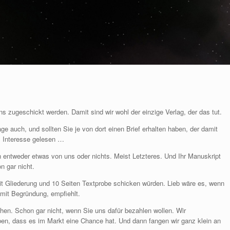
ns zugeschickt werden. Damit sind wir wohl der einzige Verlag, der das tut.
ge auch, und sollten Sie je von dort einen Brief erhalten haben, der damit
m Interesse gelesen …
 entweder etwas von uns oder nichts. Meist Letzteres. Und Ihr Manuskript
n gar nicht.
it Gliederung und 10 Seiten Textprobe schicken würden. Lieb wäre es, wenn
 mit Begründung, empfiehlt.
ichen. Schon gar nicht, wenn Sie uns dafür bezahlen wollen. Wir
auben, dass es im Markt eine Chance hat. Und dann fangen wir ganz klein an