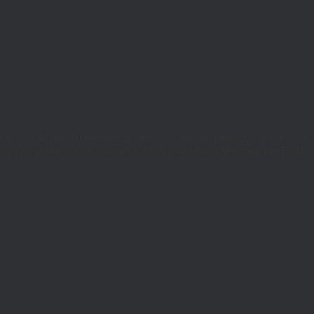
okies, um Geräteinformationen zu speichern und/oder darauf zuzugreifen. We
ng nicht erteilst oder zurückziehst, können bestimmte Merkmale und Funktion