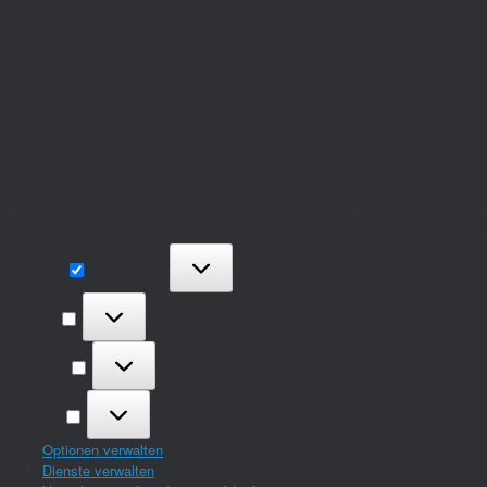
Um dir ein optimales Erlebnis zu bieten, verwenden wir Technologien wie Co
oder eindeutige IDs auf dieser Website verarbeiten. Wenn du deine Zustimmu
Funktional
Funktional
Immer aktiv
Vorlieben
Vorlieben
Statistiken
Statistiken
Marketing
Marketing
Optionen verwalten
Dienste verwalten