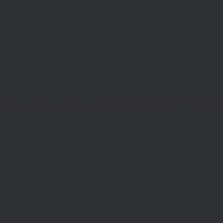
okies, um Geräteinformationen zu speichern und/oder darauf zuzugreifen. We
ng nicht erteilst oder zurückziehst, können bestimmte Merkmale und Funktion