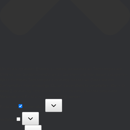
Um dir ein optimales Erlebnis zu bieten, verwenden wir Technologien wie
Cookies, um Geräteinformationen zu speichern und/oder darauf zuzugreifen.
Wenn du diesen Technologien zustimmst, können wir Daten wie das
Surfverhalten oder eindeutige IDs auf dieser Website verarbeiten. Wenn du
deine Zustimmung nicht erteilst oder zurückziehst, können bestimmte
Merkmale und Funktionen beeinträchtigt werden.
Funktional
Funktional
Immer aktiv
Vorlieben
Vorlieben
Statistiken